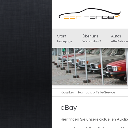
Start
Über uns
Autos
Homepage
Wer sind wir?
Alle Fahrz
Klassiker in Hamburg
>
Teile-Service
eBay
Hier finden Sie unsere aktuellen Auktion