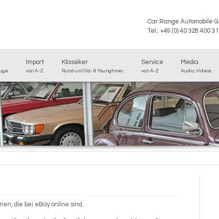
Car Range Automobile 
Tel.: +49 (0) 40 328 400 31
Import
Klassiker
Service
Media
euge
von A-Z
Rund um Old- & Youngtimer
von A-Z
Audio, Videos
en, die bei eBay online sind.