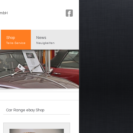
GmbH
Shop
News
Teile-Service
Neuigkeiten
Car Range ebay Shop