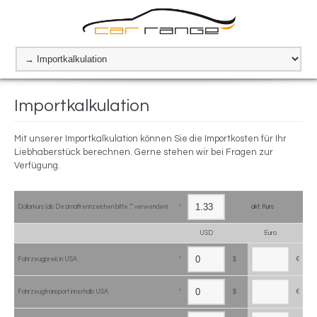
Importkalkulation
Mit unserer Importkalkulation können Sie die Importkosten für Ihr
Liebhaberstück berechnen. Gerne stehen wir bei Fragen zur
Verfügung.
Dollarkurs (als Dezimaltrennzeichen bitte "." verwenden)
*
akt. Kurs
USD
Euro
Fahrzeugpreis in USA
*
$
€
Fahrzeugtransport innerhalb USA
*
$
€