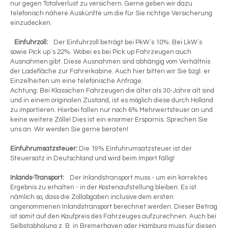
nur gegen Totalverlust zu versichern. Gerne geben wir dazu
telefonisch nähere Auskünfte um die für Sie richtige Versicherung
einzudecken.
Einfuhrzoll:
Der Einfuhrzoll beträgt bei PkW`s 10%. Bei LkW`s
sowie Pick up`s 22%. Wobei es bei Pick up Fahrzeugen auch
Ausnahmen gibt. Diese Ausnahmen sind abhängig vom Verhältnis
der Ladefläche zur Fahrerkabine. Auch hier bitten wir Sie bzgl. er
Einzelheiten um eine telefonische Anfrage.
Achtung: Bei Klassichen Fahrzeugen die älter als 30-Jahre alt sind
und in einem originalen Zustand, ist es möglich diese durch Holland
zu importieren. Hierbei fallen nur noch 6% Mehrwertsteuer an und
keine weitere Zölle! Dies ist ein enormer Ersparnis. Sprechen Sie
uns an. Wir werden Sie gerne beraten!
Einfuhrumsatzsteuer:
Die 19% Einfuhrumsatzsteuer ist der
Steuersatz in Deutschland und wird beim Import fällig!
Inlands-Transport:
Der Inlandstransport muss - um ein korrektes
Ergebnis zu erhalten - in der Kostenaufstellung bleiben. Es ist
nämlich so, dass die Zollabgaben inclusive dem ersten
angenommenen Inlandstransport berechnet werden. Dieser Betrag
ist somit auf den Kaufpreis des Fahrzeuges aufzurechnen. Auch bei
Selbstabholung z. B. in Bremerhaven oder Hamburg muss für diesen