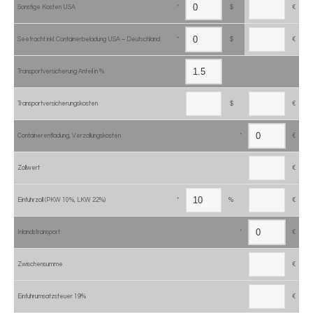
Sonstige Kosten USA
*
$
€
Seefracht inkl. Containerbeladung USA – Deutschland
*
$
€
Transportversicherung Anteil in %
Transportversicherungskosten
$
€
Containerentladung, Verzollungskosten
*
€
Zollwert
€
Einfuhrzoll (PKW 10%, LKW 22%)
*
%
€
Inlandstransport
*
€
Zwischensumme
€
Einfuhrumsatzsteuer 19%
€