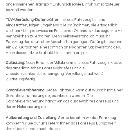
angenommenen Transport Einfuhrzoll sowie Einfuhrumsatzsteuer
bezahlt werden.
TÜV-Umrüstung-Datenblätter:
Ist das Fahrzeug bei uns
eingetroffen, folgen umgehend alle Maßnahmen, die erforderlich
sind, um - beispielsweise im Falle eines Oldtimers - das begehrte H-
Kennzeichen zu erhalten. Denn selbstverständlich muss Ihr
Fahrzeug den deutschen Vorschriften genügen. Dafür gibt es dann
ein §21 Gutachten eines amtlich anerkannten Sachverständigen.
Auch dieser letzte Kraftakt bleibt Ihnen erspart.
Zulassung:
Nach Erhalt der Vollabnahme ist das Fahrzeug inklusive
des amerikanischen Fahrzeugbriefes und die
Unbedenklichkeitsbescheinigung (Verzollungsnachweis)
Zulassungsfertig.
Garantieversicherung:
Jedes Fahrzeug kann auf Wunsch mit einer
Garantieversicherung abgeschlossen werden. Die
Garantieversicherung hängt von das ausgewählte Fahrzeug und
deren Motorisierung ab.
Aufbereitung und Zustellung:
Gerne bereiten wir das Fahrzeug
komplett für Sie auf uns liefern Ihnen das Fahrzeug Europaweit
direkt bis zu Ihnen nach Hause.