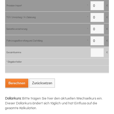
Provision Import
*
€
TÜV Umrüstung / H-Zulassung
*
€
Garantieversicherung
*
€
Fahrzeugaufbereitung und Zustellung
*
€
Gesamtsumme
€
*
Eingabefelder
Dollarkurs:
Bitte tragen Sie hier den aktuellen Wechselkurs ein.
Dieser Dollarkurs ändert sich täglich und hat Einfluss auf die
gesamte Kalkulation.