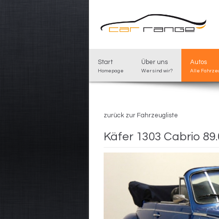
Start
Über uns
Autos
Homepage
Wer sind wir?
Alle Fahrz
zurück zur Fahrzeugliste
Käfer 1303 Cabrio 89.0