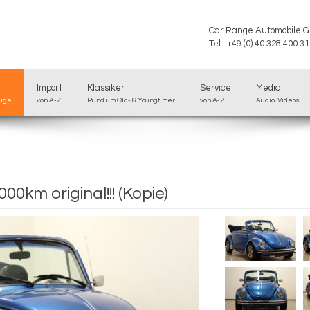
Car Range Automobile 
Tel.: +49 (0) 40 328 400 31
Import
Klassiker
Service
Media
euge
von A-Z
Rund um Old- & Youngtimer
von A-Z
Audio, Videos
00km original!!! (Kopie)